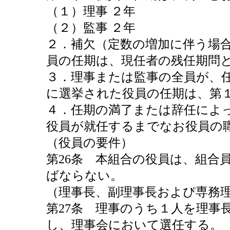
（１）理事 ２年
（２）監事 ２年
２．補欠（定数の増加に伴う場
員の任期は、現任者の残任期問
３．理事または監事の全員が、
に選挙された役員の任期は、第
４．任期の満了または辞任によ
役員が就任するまでなお役員の
（役員の要件）
第26条 本組合の役員は、組合
ばならない。
（理事長、副理事長およぴ専務
第27条 理事のうち１人を理事
し、理事会において選任する。