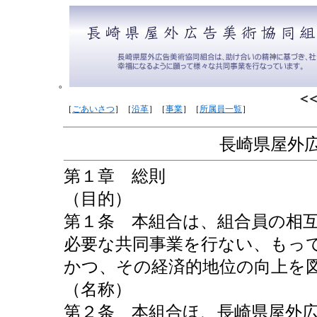
。
［
ごあいさつ
］［
沿革
］［
事業
］［
所属員一覧
］
長崎県屋外
第１章 総則
（目的）
第１条 本組合は、組合員の相
必要な共同事業を行ない、もっ
かつ、その経済的地位の向上を
（名称）
第２条 本組合ほ、長崎県屋外