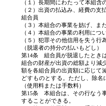
（１）長期間にわたって本組含
（２）出資の払込み、経費の支
組合員
（３）本組合の事業を妨げ、ま
（４）本組合の事業の利用につ
（５）犯罪その他信用を失う行
（脱退者の持分の払いもどし）
第14条 組合員が脱退したとき
組合の財産が出資の総額より減
額を各組合員の出資額に応じて
どすものとする。ただし、除名
（使用料または手数料）
第15条 本組合は、その行なう
することができる。