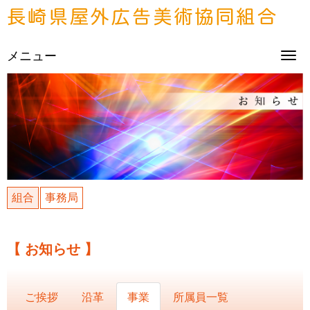
メニュー
プ
ル
ダ
ウ
ン
メ
ニ
ュ
ー
組合
事務局
【 お知らせ 】
ご挨拶
沿革
事業
所属員一覧